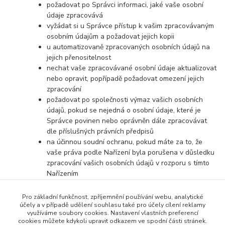
požadovat po Správci informaci, jaké vaše osobní
údaje zpracovává
vyžádat si u Správce přístup k vašim zpracovávaným
osobním údajům a požadovat jejich kopii
u automatizovaně zpracovaných osobních údajů na
jejich přenositelnost
nechat vaše zpracovávané osobní údaje aktualizovat
nebo opravit, popřípadě požadovat omezení jejich
zpracování
požadovat po společnosti výmaz vašich osobních
údajů, pokud se nejedná o osobní údaje, které je
Správce povinen nebo oprávněn dále zpracovávat
dle příslušných právních předpisů
na účinnou soudní ochranu, pokud máte za to, že
vaše práva podle Nařízení byla porušena v důsledku
zpracování vašich osobních údajů v rozporu s tímto
Nařízením
v případě pochybností o dodržování povinností
souvisejících se zpracováním osobních údajů se
Pro základní funkčnost, zpříjemnění používání webu, analytické
obrátit na Správce nebo na Úřad pro ochranu
účely a v případě udělení souhlasu také pro účely cílení reklamy
využíváme soubory cookies. Nastavení vlastních preferencí
osobních údajů
cookies můžete kdykoli upravit odkazem ve spodní části stránek.