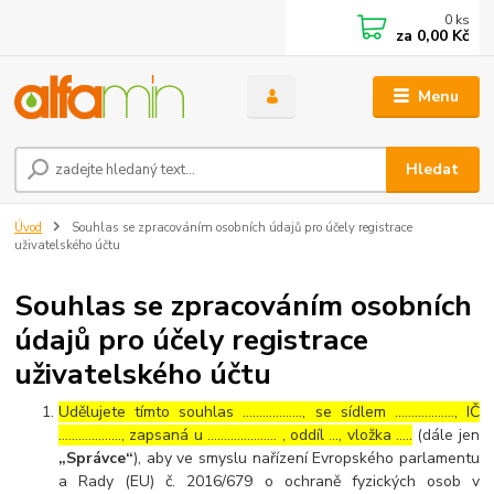
0
ks
za
0,00 Kč
Menu
Hledat
Úvod
Souhlas se zpracováním osobních údajů pro účely registrace
uživatelského účtu
Souhlas se zpracováním osobních
údajů pro účely registrace
uživatelského účtu
Udělujete tímto souhlas ……………..., se sídlem ………………, IČ
………………., zapsaná u ………………… , oddíl …, vložka …..
(dále jen
„Správce“
), aby ve smyslu nařízení Evropského parlamentu
a Rady (EU) č. 2016/679 o ochraně fyzických osob v