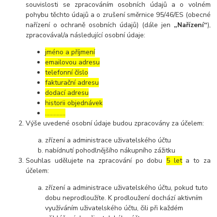
souvislosti se zpracováním osobních údajů a o volném
pohybu těchto údajů a o zrušení směrnice 95/46/ES (obecné
nařízení o ochraně osobních údajů) (dále jen
„Nařízení“
),
zpracovával/a následující osobní údaje:
jméno a příjmení
emailovou adresu
telefonní číslo
fakturační adresu
dodací adresu
historii objednávek
…………..
Výše uvedené osobní údaje budou zpracovány za účelem:
zřízení a administrace uživatelského účtu
nabídnutí pohodlnějšího nákupního zážitku
Souhlas udělujete na zpracování po dobu
5 let
a to za
účelem:
zřízení a administrace uživatelského účtu, pokud tuto
dobu neprodloužíte. K prodloužení dochází aktivním
využíváním uživatelského účtu, čili při každém