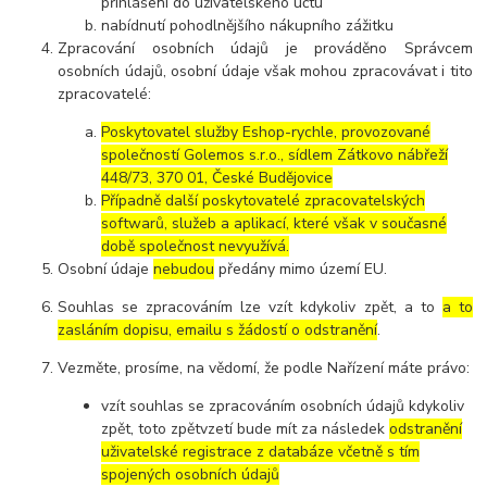
přihlášení do uživatelského účtu
nabídnutí pohodlnějšího nákupního zážitku
Zpracování osobních údajů je prováděno Správcem
osobních údajů, osobní údaje však mohou zpracovávat i tito
zpracovatelé:
Poskytovatel služby Eshop-rychle, provozované
společností Golemos s.r.o., sídlem Zátkovo nábřeží
448/73, 370 01, České Budějovice
Případně další poskytovatelé zpracovatelských
softwarů, služeb a aplikací, které však v současné
době společnost nevyužívá.
Osobní údaje
nebudou
předány mimo území EU.
Souhlas se zpracováním lze vzít kdykoliv zpět, a to
a to
zasláním dopisu, emailu s žádostí o odstranění
.
Vezměte, prosíme, na vědomí, že podle Nařízení máte právo:
vzít souhlas se zpracováním osobních údajů kdykoliv
zpět, toto zpětvzetí bude mít za následek
odstranění
uživatelské registrace z databáze včetně s tím
spojených osobních údajů