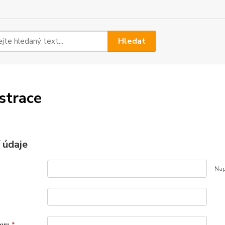
Hledat
strace
 údaje
Nap
ovu
*