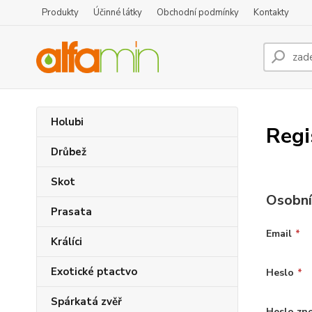
Produkty
Účinné látky
Obchodní podmínky
Kontakty
Holubi
Regi
Drůbež
Skot
Osobní
Prasata
Email
*
Králíci
Exotické ptactvo
Heslo
*
Spárkatá zvěř
Heslo zn