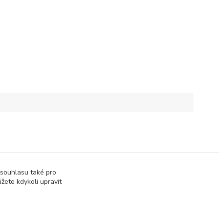
 souhlasu také pro
žete kdykoli upravit
Vytvořeno na
Eshop-rychle.cz